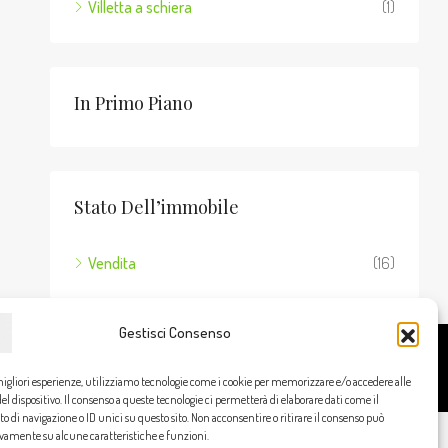
Villetta a schiera
(1)
In Primo Piano
Stato Dell’immobile
Vendita
(16)
Gestisci Consenso
Cookie Policy
Privacy Policy
migliori esperienze, utilizziamo tecnologie come i cookie per memorizzare e/o accedere alle
l dispositivo. Il consenso a queste tecnologie ci permetterà di elaborare dati come il
di navigazione o ID unici su questo sito. Non acconsentire o ritirare il consenso può
ivamente su alcune caratteristiche e funzioni.