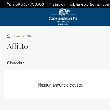
+ 39 3357708308
studioimmobiliarepiu@gmail.co
Home
Affitto
Affitto
0 Immobile
Nessun annuncio trovato.