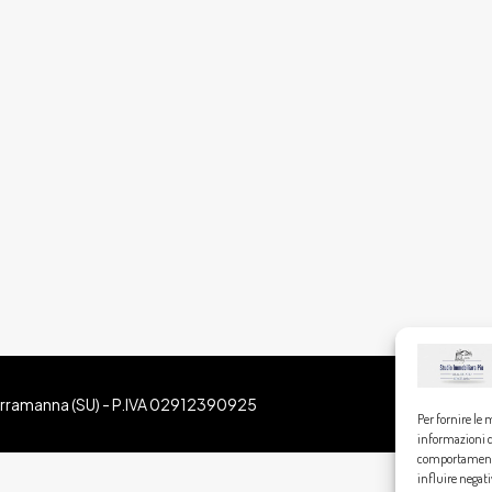
Serramanna (SU) - P.IVA 02912390925
Per fornire le 
informazioni de
comportamento 
influire negat