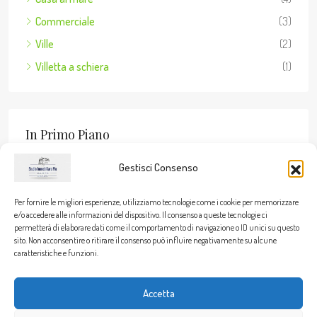
Commerciale
(3)
Ville
(2)
Villetta a schiera
(1)
In Primo Piano
Gestisci Consenso
Per fornire le migliori esperienze, utilizziamo tecnologie come i cookie per memorizzare
Stato Dell’immobile
e/o accedere alle informazioni del dispositivo. Il consenso a queste tecnologie ci
permetterà di elaborare dati come il comportamento di navigazione o ID unici su questo
sito. Non acconsentire o ritirare il consenso può influire negativamente su alcune
Vendita
(16)
caratteristiche e funzioni.
Accetta
© 2026 Studio Immobiliare Piu - Viale Sant'Ignazio, 9 - 09038