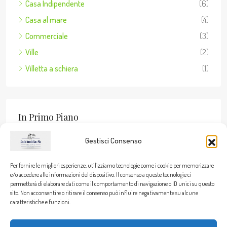
Casa Indipendente
(6)
Casa al mare
(4)
Commerciale
(3)
Ville
(2)
Villetta a schiera
(1)
In Primo Piano
Gestisci Consenso
Per fornire le migliori esperienze, utilizziamo tecnologie come i cookie per memorizzare
Stato Dell’immobile
e/o accedere alle informazioni del dispositivo. Il consenso a queste tecnologie ci
permetterà di elaborare dati come il comportamento di navigazione o ID unici su questo
sito. Non acconsentire o ritirare il consenso può influire negativamente su alcune
Vendita
(16)
caratteristiche e funzioni.