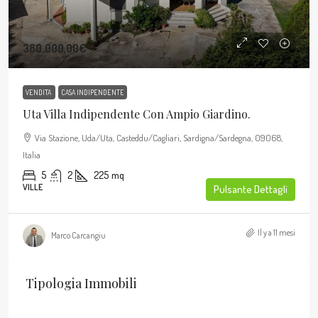
380.000,00€
VENDITA
CASA INDIPENDENTE
Uta Villa Indipendente Con Ampio Giardino.
Via Stazione, Uda/Uta, Casteddu/Cagliari, Sardigna/Sardegna, 09068,
Italia
5
2
225
mq
VILLE
Pulsante Dettagli
Il y a 11 mesi
Marco Carcangiu
Tipologia Immobili