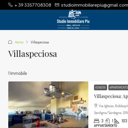
+ 39 3357708308
studioimmobiliarepiu@gmail.co
Home
Villaspeciosa
Villaspeciosa
1 Immobile
VENDITA
APPARTAMENTO
Via Iglesias, Biddasp
Sardigna/Sardegna, 0901
3
1
103
APPARTAMENTO