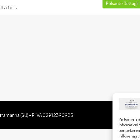
Pulsante Dettagli
Il y a 1 anno
Serramanna (SU) - P.IVA 02912390925
Per fornire le 
informazioni de
comportamento 
influire negat