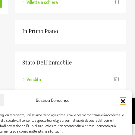
Villetta a schiera
(1)
In Primo Piano
Stato Dell’immobile
Vendita
(16)
Gestisci Consenso
Cookie Policy
Privacy Policy
migliori esperienze, utilizziamo tecnologie come i cookie per memorizzare e/o accedere alle
l dispositivo. Il consenso a queste tecnologie ci permetterà di elaborare dati come il
di navigazione o ID unici su questo sito. Non acconsentire o ritirare il consenso può
ivamente su alcune caratteristiche e funzioni.