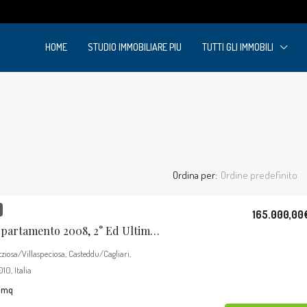
m
HOME
STUDIO IMMOBILIARE PIU
TUTTI GLI IMMOBILI
Ordina per:
Ordine predefinito
165.000,00
Villaspeciosa: Appartamento 2008, 2° Ed Ultimo Piano, Luminosissimo, Con Posto Auto.
itziosa/Villaspeciosa, Casteddu/Cagliari,
0, Italia
mq