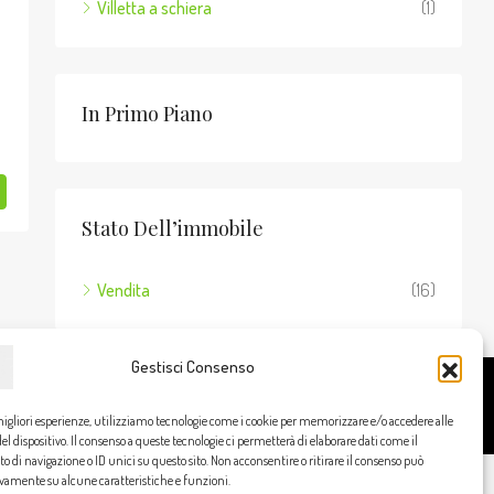
Villetta a schiera
(1)
In Primo Piano
Stato Dell’immobile
Vendita
(16)
Gestisci Consenso
Cookie Policy
Privacy Policy
migliori esperienze, utilizziamo tecnologie come i cookie per memorizzare e/o accedere alle
l dispositivo. Il consenso a queste tecnologie ci permetterà di elaborare dati come il
di navigazione o ID unici su questo sito. Non acconsentire o ritirare il consenso può
ivamente su alcune caratteristiche e funzioni.