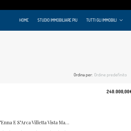
m
HOME
STUDIO IMMOBILIARE PIU
TUTTI GLI IMMOBILI
Ordina per:
Ordine predefinito
240.000,00
Arbus Località S’Enna E S’Arca Villetta Vista Mare.