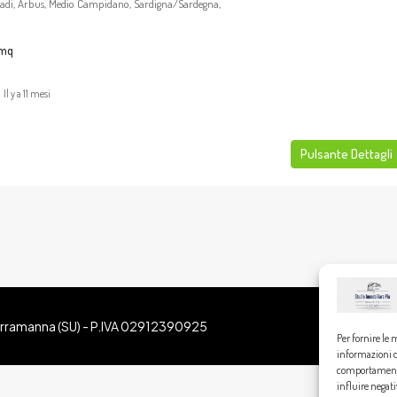
tadi, Arbus, Medio Campidano, Sardigna/Sardegna,
mq
Il y a 11 mesi
Pulsante Dettagli
Serramanna (SU) - P.IVA 02912390925
Per fornire le 
informazioni de
comportamento 
influire negat