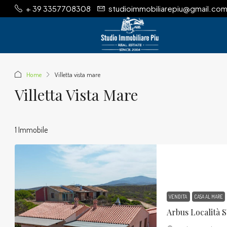
+ 39 3357708308
studioimmobiliarepiu@gmail.co
Home
Villetta vista mare
Villetta Vista Mare
1 Immobile
VENDITA
CASA AL MARE