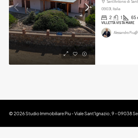
Sant'Antonio di San
09031, Italia
2
1
65
VILLETTA VISTA MARE
Alessandro Piu
© 2026 Studio Immobiliare Piu - Viale Sant'Ignazio, 9 - 09038 