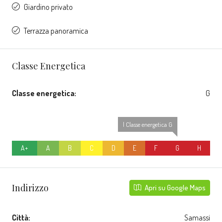
Giardino privato
Terrazza panoramica
Classe Energetica
Classe energetica:
G
| Classe energetica G
A+
A
B
C
D
E
F
G
H
Indirizzo
Apri su Google Maps
Città:
Samassi