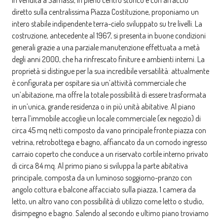
In vendita a Samassi, in pieno centro storico e con affaccio
diretto sulla centralissima Piazza Costituzione, proponiamo un
intero stabile indipendente terra-cielo sviluppato su tre livelli. La
costruzione, antecedente al 1967, si presenta in buone condizioni
generali grazie a una parziale manutenzione effettuata a metà
degli anni 2000, che ha rinfrescato finiture e ambienti interni. La
proprietà si distingue per la sua incredibile versatilità: attualmente
è configurata per ospitare sia un’attività commerciale che
un’abitazione, ma offre la totale possibilità di essere trasformata
in un’unica, grande residenza o in più unità abitative. Al piano
terra l’immobile accoglie un locale commerciale (ex negozio) di
circa 45 mq netti composto da vano principale fronte piazza con
vetrina, retrobottega e bagno, affiancato da un comodo ingresso
carraio coperto che conduce a un riservato cortile interno privato
di circa 84 mq. Al primo piano si sviluppa la parte abitativa
principale, composta da un luminoso soggiorno-pranzo con
angolo cottura e balcone affacciato sulla piazza, 1 camera da
letto, un altro vano con possibilità di utilizzo come letto o studio,
disimpegno e bagno. Salendo al secondo e ultimo piano troviamo