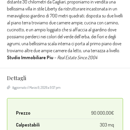
distante 30 chilometri da Cagliari, proponiamo in vendita una
bellissima villa in stile Liberty da ristrutturare incastonata in un
meraviglioso giardino di 700 metri quadrati; disposta su due livelli
al piano terra troviamo due camere ampie, cucina con camino,
cucinotto, e un ampio loggiato che si affaccia al giardino dove
possiamo perderci nei colori del verde dell’erba, dei fiori e degli
agrumi, una bellissima scala interna ci porta al primo piano dove
troviamo altre due ampie camere da letto, una terrazza a livello.
Studio Immobiliare Piu
–
Real Estate Since 2004
Dettagli
Aggiornato il Marzo 9, 2026 a 9:57 pm
Prezzo
90.000,00€
Calpestabili
303 mq