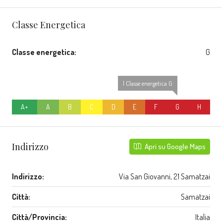
Classe Energetica
Classe energetica:
G
| Classe energetica G
A+
A
B
C
D
E
F
G
H
Indirizzo
Apri su Google Maps
Indirizzo:
Via San Giovanni, 21 Samatzai
Città:
Samatzai
Città/Provincia:
Italia