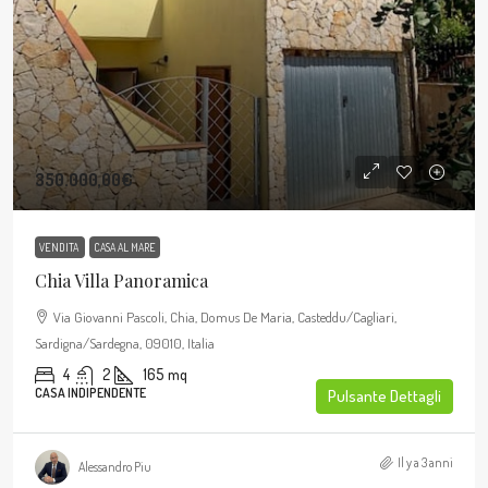
350.000,00€
VENDITA
CASA AL MARE
Chia Villa Panoramica
Via Giovanni Pascoli, Chia, Domus De Maria, Casteddu/Cagliari,
Sardigna/Sardegna, 09010, Italia
4
2
165
mq
CASA INDIPENDENTE
Pulsante Dettagli
Il y a 3 anni
Alessandro Piu