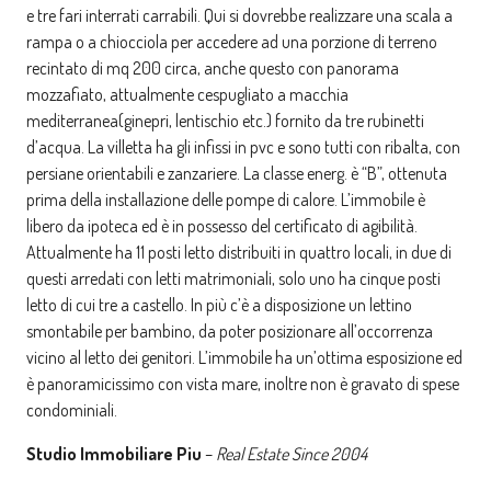
e tre fari interrati carrabili. Qui si dovrebbe realizzare una scala a
rampa o a chiocciola per accedere ad una porzione di terreno
recintato di mq 200 circa, anche questo con panorama
mozzafiato, attualmente cespugliato a macchia
mediterranea(ginepri, lentischio etc.) fornito da tre rubinetti
d’acqua. La villetta ha gli infissi in pvc e sono tutti con ribalta, con
persiane orientabili e zanzariere. La classe energ. è “B”, ottenuta
prima della installazione delle pompe di calore. L’immobile è
libero da ipoteca ed è in possesso del certificato di agibilità.
Attualmente ha 11 posti letto distribuiti in quattro locali, in due di
questi arredati con letti matrimoniali, solo uno ha cinque posti
letto di cui tre a castello. In più c’è a disposizione un lettino
smontabile per bambino, da poter posizionare all’occorrenza
vicino al letto dei genitori. L’immobile ha un’ottima esposizione ed
è panoramicissimo con vista mare, inoltre non è gravato di spese
condominiali.
Studio Immobiliare Piu
–
Real Estate Since 2004