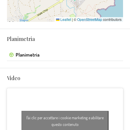
Leaflet
|
©
OpenStreetMap
contributors
Planimetria
Planimetria
Video
Fai clic per accettare i cookie marketing e abilitare
questo contenuto