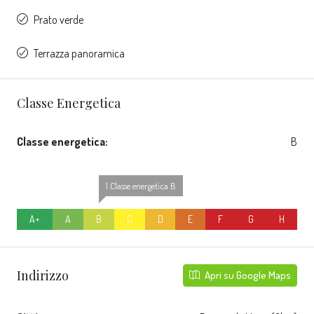
Prato verde
Terrazza panoramica
Classe Energetica
Classe energetica:
B
| Classe energetica B
A+
A
B
C
D
E
F
G
H
Indirizzo
Apri su Google Maps