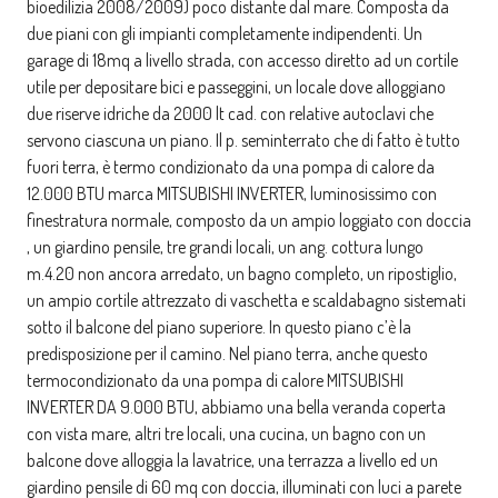
bioedilizia 2008/2009) poco distante dal mare. Composta da
due piani con gli impianti completamente indipendenti. Un
garage di 18mq a livello strada, con accesso diretto ad un cortile
utile per depositare bici e passeggini, un locale dove alloggiano
due riserve idriche da 2000 lt cad. con relative autoclavi che
servono ciascuna un piano. Il p. seminterrato che di fatto è tutto
fuori terra, è termo condizionato da una pompa di calore da
12.000 BTU marca MITSUBISHI INVERTER, luminosissimo con
finestratura normale, composto da un ampio loggiato con doccia
, un giardino pensile, tre grandi locali, un ang. cottura lungo
m.4.20 non ancora arredato, un bagno completo, un ripostiglio,
un ampio cortile attrezzato di vaschetta e scaldabagno sistemati
sotto il balcone del piano superiore. In questo piano c’è la
predisposizione per il camino. Nel piano terra, anche questo
termocondizionato da una pompa di calore MITSUBISHI
INVERTER DA 9.000 BTU, abbiamo una bella veranda coperta
con vista mare, altri tre locali, una cucina, un bagno con un
balcone dove alloggia la lavatrice, una terrazza a livello ed un
giardino pensile di 60 mq con doccia, illuminati con luci a parete