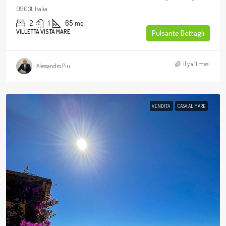
09031, Italia
2
1
65
mq
VILLETTA VISTA MARE
Pulsante Dettagli
Il y a 11 mesi
Alessandro Piu
VENDITA
CASA AL MARE