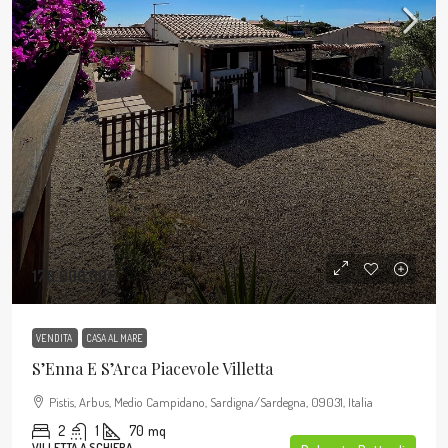
170.000,00€
VENDITA
CASA AL MARE
S’Enna E S’Arca Piacevole Villetta
Pistis, Arbus, Medio Campidano, Sardigna/Sardegna, 09031, Italia
2
1
70
mq
VILLETTA A SCHIERA