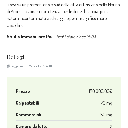
trova su un promontorio a sud della città di Oristano nella Marina
di Arbus. La zona si caratterizza per le dune di sabbia, per la
natura incontaminata e selvaggia e per il magnifico mare
cristallino.
Studio Immobiliare Piu
–
Real Estate Since 2004
Dettagli
Aggiornato il Marzo 9, 2026 a 10:05 pm
Prezzo
170.000,00€
Calpestabili
70 mq
Commerciali
80 mq
Camere da letto
2