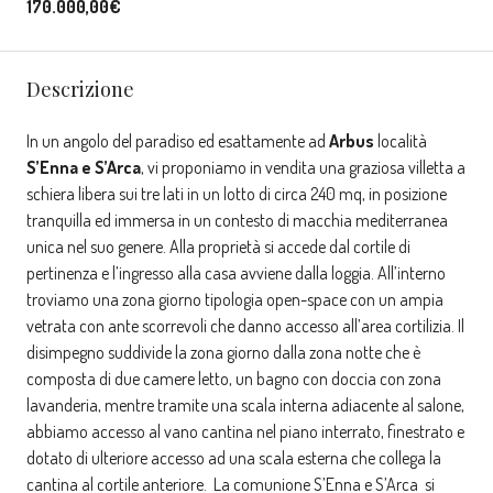
170.000,00€
Descrizione
In un angolo del paradiso ed esattamente ad
Arbus
località
S’Enna e S’Arca
, vi proponiamo in vendita una graziosa villetta a
schiera libera sui tre lati in un lotto di circa 240 mq, in posizione
tranquilla ed immersa in un contesto di macchia mediterranea
unica nel suo genere. Alla proprietà si accede dal cortile di
pertinenza e l’ingresso alla casa avviene dalla loggia. All’interno
troviamo una zona giorno tipologia open-space con un ampia
vetrata con ante scorrevoli che danno accesso all’area cortilizia. Il
disimpegno suddivide la zona giorno dalla zona notte che è
composta di due camere letto, un bagno con doccia con zona
lavanderia, mentre tramite una scala interna adiacente al salone,
abbiamo accesso al vano cantina nel piano interrato, finestrato e
dotato di ulteriore accesso ad una scala esterna che collega la
cantina al cortile anteriore. La comunione S’Enna e S’Arca si