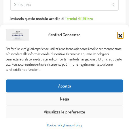
Seleziona
Inviando questo modulo accetto di
Termini di Utilizzo
Invia messaggio
Gestisci Consenso
WhatsApp
Per fornire le migliori esperienze, utilizziamo tecnologie come i cookie per memorizzare
e/o accedere alle informazioni del dispositivo. Il consenso a queste tecnologie ci
permetterà di elaborare dati come il comportamento di navigazione o ID unici su questo
sito. Non acconsentire o ritirare il consenso può influire negativamente su alcune
caratteristiche e funzioni.
© 2026 Studio Immobiliare Piu - Viale Sant'Ignazio, 9 - 09038
Accetta
Serramanna (SU) - P.IVA 02912390925
Nega
Cookie Policy
Privacy Policy
Visualizza le preferenze
Alessandro Piu
Cookie Policy
Privacy Policy