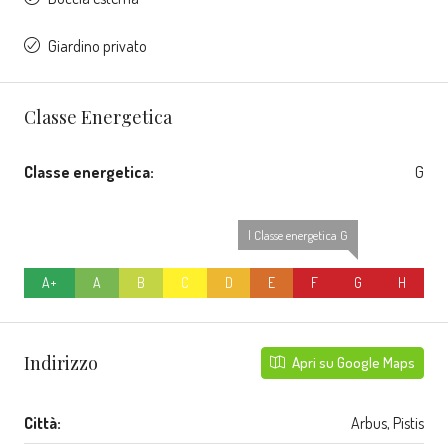
Giardino privato
Classe Energetica
Classe energetica:
G
| Classe energetica G
A+
A
B
C
D
E
F
G
H
Indirizzo
Apri su Google Maps
Città:
Arbus, Pistis