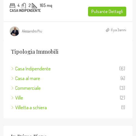
4
2
165
mq
CASA INDIPENDENTE
Pulsante Dettagli
Il y a 3 anni
Alessandro Piu
Tipologia Immobili
Casa Indipendente
(6)
Casa al mare
(4)
Commerciale
(3)
Ville
(2)
Villetta a schiera
(1)