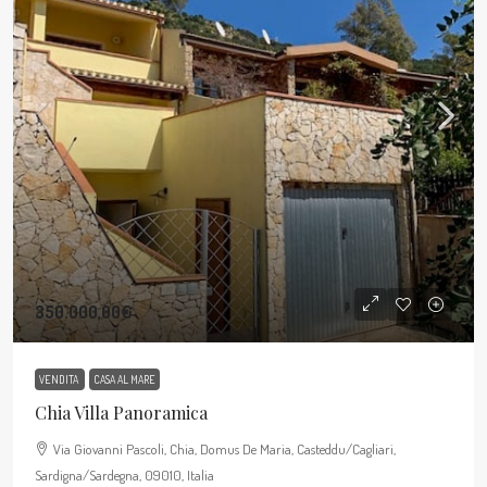
350.000,00€
VENDITA
CASA AL MARE
Chia Villa Panoramica
Via Giovanni Pascoli, Chia, Domus De Maria, Casteddu/Cagliari,
Sardigna/Sardegna, 09010, Italia