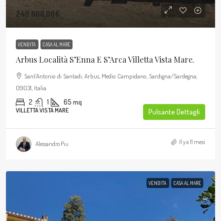
240.000,00€
VENDITA
CASA AL MARE
Arbus Località S’Enna E S’Arca Villetta Vista Mare.
Sant'Antonio di Santadi, Arbus, Medio Campidano, Sardigna/Sardegna,
09031, Italia
2
1
65
mq
VILLETTA VISTA MARE
Pulsante Dettagli
Il y a 11 mesi
Alessandro Piu
VENDITA
CASA AL MARE