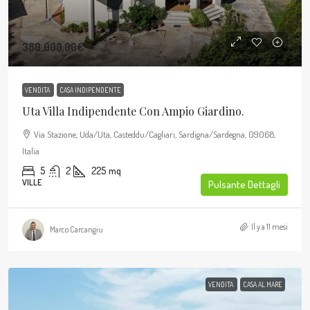
380.000,00€
VENDITA
CASA INDIPENDENTE
Uta Villa Indipendente Con Ampio Giardino.
Via Stazione, Uda/Uta, Casteddu/Cagliari, Sardigna/Sardegna, 09068,
Italia
5
2
225
mq
VILLE
Pulsante Dettagli
Il y a 11 mesi
Marco Carcangiu
VENDITA
CASA AL MARE