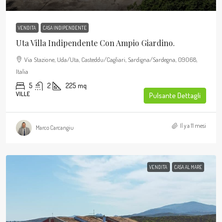
VENDITA
CASA INDIPENDENTE
Uta Villa Indipendente Con Ampio Giardino.
Via Stazione, Uda/Uta, Casteddu/Cagliari, Sardigna/Sardegna, 09068,
Italia
5
2
225
mq
VILLE
Pulsante Dettagli
Il y a 11 mesi
Marco Carcangiu
VENDITA
CASA AL MARE