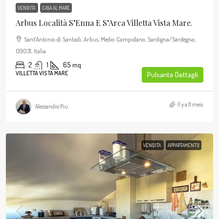
VENDITA
CASA AL MARE
Arbus Località S’Enna E S’Arca Villetta Vista Mare.
Sant'Antonio di Santadi, Arbus, Medio Campidano, Sardigna/Sardegna,
09031, Italia
2
1
65
mq
VILLETTA VISTA MARE
Pulsante Dettagli
Il y a 11 mesi
Alessandro Piu
VENDITA
APPARTAMENTO