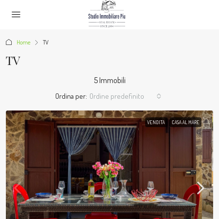
Home
TV
TV
5 Immobili
Ordina per:
Ordine predefinito
VENDITA
CASA AL MARE