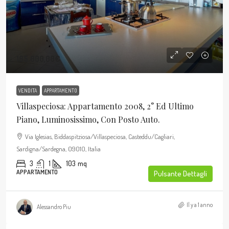
165.000,00€
VENDITA
APPARTAMENTO
Villaspeciosa: Appartamento 2008, 2° Ed Ultimo
Piano, Luminosissimo, Con Posto Auto.
Via Iglesias, Biddaspitziosa/Villaspeciosa, Casteddu/Cagliari,
Sardigna/Sardegna, 09010, Italia
3
1
103
mq
APPARTAMENTO
Pulsante Dettagli
Il y a 1 anno
Alessandro Piu