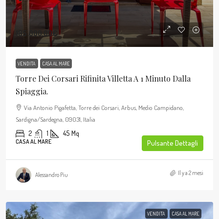
185.000,00€
VENDITA
CASA AL MARE
Torre Dei Corsari Rifinita Villetta A 1 Minuto Dalla
Spiaggia.
Via Antonio Pigafetta, Torre dei Corsari, Arbus, Medio Campidano,
Sardigna/Sardegna, 09031, Italia
2
1
45
Mq
CASA AL MARE
Pulsante Dettagli
Il y a 2 mesi
Alessandro Piu
VENDITA
CASA AL MARE