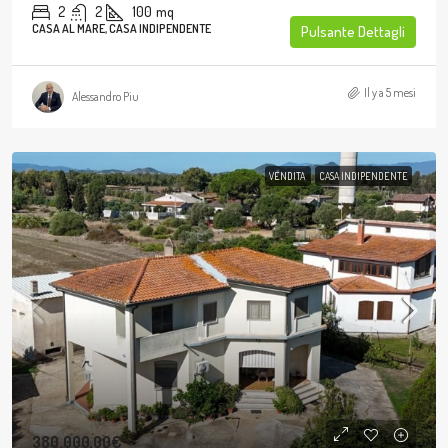
2
2
100
mq
CASA AL MARE, CASA INDIPENDENTE
Pulsante Dettagli
Il y a 5 mesi
Alessandro Piu
VENDITA
CASA INDIPENDENTE
380.000,00€