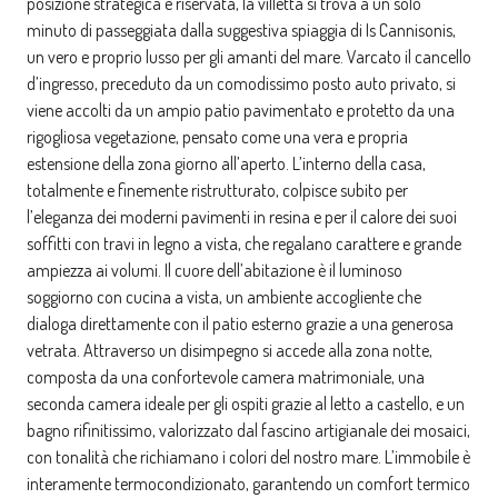
posizione strategica e riservata, la villetta si trova a un solo
minuto di passeggiata dalla suggestiva spiaggia di Is Cannisonis,
un vero e proprio lusso per gli amanti del mare. Varcato il cancello
d’ingresso, preceduto da un comodissimo posto auto privato, si
viene accolti da un ampio patio pavimentato e protetto da una
rigogliosa vegetazione, pensato come una vera e propria
estensione della zona giorno all’aperto. L’interno della casa,
totalmente e finemente ristrutturato, colpisce subito per
l’eleganza dei moderni pavimenti in resina e per il calore dei suoi
soffitti con travi in legno a vista, che regalano carattere e grande
ampiezza ai volumi. Il cuore dell’abitazione è il luminoso
soggiorno con cucina a vista, un ambiente accogliente che
dialoga direttamente con il patio esterno grazie a una generosa
vetrata. Attraverso un disimpegno si accede alla zona notte,
composta da una confortevole camera matrimoniale, una
seconda camera ideale per gli ospiti grazie al letto a castello, e un
bagno rifinitissimo, valorizzato dal fascino artigianale dei mosaici,
con tonalità che richiamano i colori del nostro mare. L’immobile è
interamente termocondizionato, garantendo un comfort termico