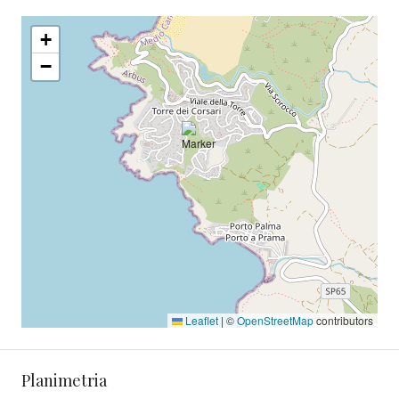
+
−
Leaflet
|
©
OpenStreetMap
contributors
Planimetria