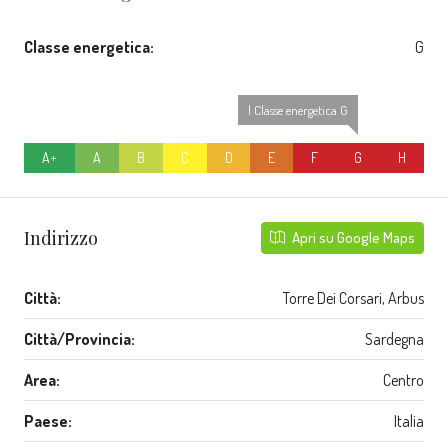
Classe energetica:
G
| Classe energetica G
A+
A
B
C
D
E
F
G
H
Indirizzo
Apri su Google Maps
Città:
Torre Dei Corsari, Arbus
Città/Provincia:
Sardegna
Area:
Centro
Paese:
Italia