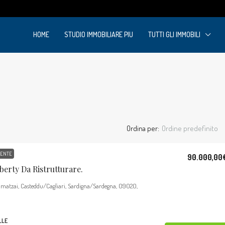
m
HOME
STUDIO IMMOBILIARE PIU
TUTTI GLI IMMOBILI
Ordina per:
Ordine predefinito
DENTE
90.000,00
iberty Da Ristrutturare.
amatzai, Casteddu/Cagliari, Sardigna/Sardegna, 09020,
LLE