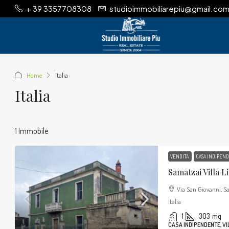
+ 39 3357708308
studioimmobiliarepiu@gmail.co
Home
Italia
Italia
1 Immobile
VENDITA
CASA INDIPEN
Samatzai Villa L
Via San Giovanni, S
Italia
1
303
mq
CASA INDIPENDENTE, VI