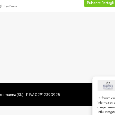
Pulsante Dettagli
Il y a 7 mesi
Serramanna (SU) - P.IVA 02912390925
Per fornire le 
informazioni de
comportamento 
influire negat