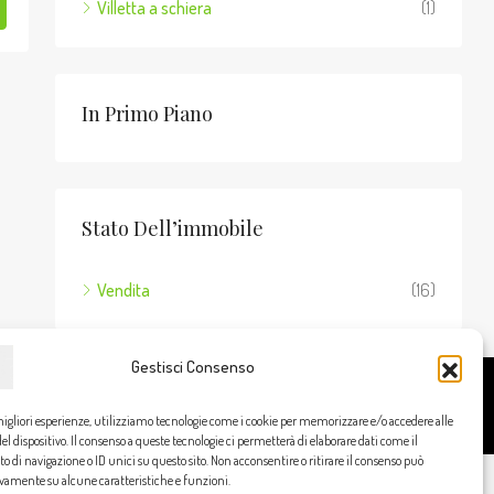
Villetta a schiera
(1)
In Primo Piano
Stato Dell’immobile
Vendita
(16)
Gestisci Consenso
Cookie Policy
Privacy Policy
migliori esperienze, utilizziamo tecnologie come i cookie per memorizzare e/o accedere alle
l dispositivo. Il consenso a queste tecnologie ci permetterà di elaborare dati come il
di navigazione o ID unici su questo sito. Non acconsentire o ritirare il consenso può
ivamente su alcune caratteristiche e funzioni.