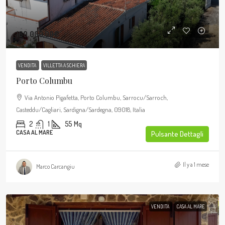
160.000,00€
VENDITA
VILLETTA A SCHIERA
Porto Columbu
Via Antonio Pigafetta, Porto Columbu, Sarrocu/Sarroch,
Casteddu/Cagliari, Sardigna/Sardegna, 09018, Italia
2
1
55
Mq
CASA AL MARE
Pulsante Dettagli
Il y a 1 mese
Marco Carcangiu
VENDITA
CASA AL MARE