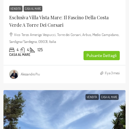
VENDITA
CASA AL MARE
Esclusiva Villa Vista Mare: Il Fascino Della Costa
Verde A Torre Dei Corsari
Vico Terzo Amerigo Vespucci, Torre dei Corsari, Arbus, Medio Campidano,
Sardigna/Sardegna, 09031, Italia
4
4
125
CASA AL MARE
Pulsante Dettagli
Il y a 3 mesi
Alessandro Piu
VENDITA
CASA AL MARE