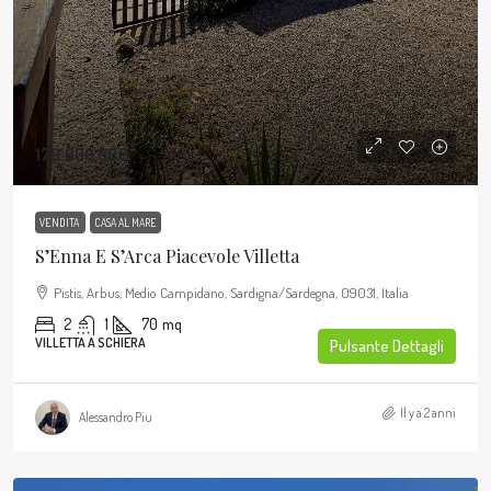
170.000,00€
VENDITA
CASA AL MARE
S’Enna E S’Arca Piacevole Villetta
Pistis, Arbus, Medio Campidano, Sardigna/Sardegna, 09031, Italia
2
1
70
mq
VILLETTA A SCHIERA
Pulsante Dettagli
Il y a 2 anni
Alessandro Piu