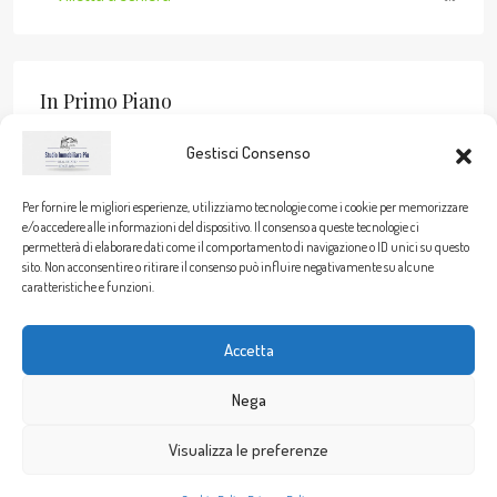
In Primo Piano
Gestisci Consenso
Per fornire le migliori esperienze, utilizziamo tecnologie come i cookie per memorizzare
Stato Dell’immobile
e/o accedere alle informazioni del dispositivo. Il consenso a queste tecnologie ci
permetterà di elaborare dati come il comportamento di navigazione o ID unici su questo
sito. Non acconsentire o ritirare il consenso può influire negativamente su alcune
Vendita
(16)
caratteristiche e funzioni.
Accetta
© 2026 Studio Immobiliare Piu - Viale Sant'Ignazio, 9 - 09038
Nega
Serramanna (SU) - P.IVA 02912390925
Visualizza le preferenze
Cookie Policy
Privacy Policy