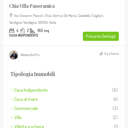
Chia Villa Panoramica
Via Giovanni Pascoli, Chia, Domus De Maria, Casteddu/Cagliari,
Sardigna/Sardegna, 09010, Italia
4
2
165
mq
CASA INDIPENDENTE
Pulsante Dettagli
Il y a 3 anni
Alessandro Piu
Tipologia Immobili
Casa Indipendente
(6)
Casa al mare
(4)
Commerciale
(3)
Ville
(2)
Villetta a schiera
(1)