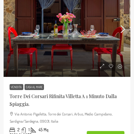
185.000,00€
VENDITA
CASA AL MARE
Torre Dei Corsari Rifinita Villetta A 1 Minuto Dalla
Spiaggia.
Via Antonio Pigafetta, Torre dei Corsari, Arbus, Medio Campidano,
Sardigna/Sardegna, 09031, Italia
2
1
45
Mq