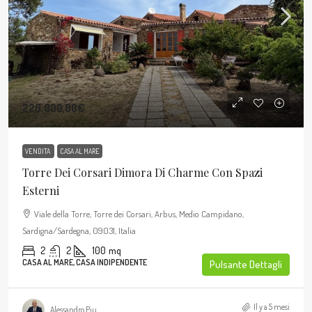
220.000,00€
VENDITA
CASA AL MARE
Torre Dei Corsari Dimora Di Charme Con Spazi
Esterni
Viale della Torre, Torre dei Corsari, Arbus, Medio Campidano,
Sardigna/Sardegna, 09031, Italia
2
2
100
mq
CASA AL MARE, CASA INDIPENDENTE
Pulsante Dettagli
Il y a 5 mesi
Alessandro Piu