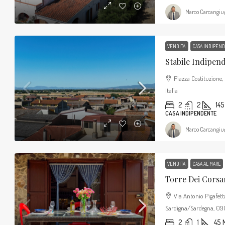
Marco Carcangiu
VENDITA
CASA INDIPEN
Piazza Costituzione
Italia
2
2
145
CASA INDIPENDENTE
Marco Carcangiu
VENDITA
CASA AL MARE
Via Antonio Pigafett
Sardigna/Sardegna, 0903
2
1
45