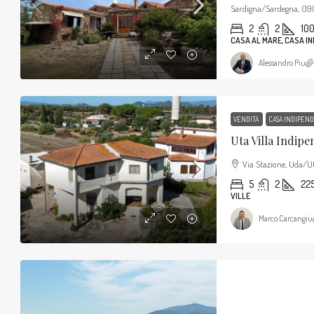
Sardigna/Sardegna, 0903
2
2
10
CASA AL MARE, CASA I
Alessandro Piu
VENDITA
CASA INDIPEN
Uta Villa Indip
Via Stazione, Uda/Ut
5
2
22
VILLE
Marco Carcangiu