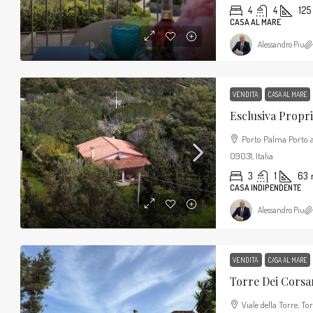
4
4
125
CASA AL MARE
Alessandro Piu
VENDITA
CASA AL MARE
Porto Palma Porto 
09031, Italia
3
1
63
CASA INDIPENDENTE
Alessandro Piu
VENDITA
CASA AL MARE
Viale della Torre, T