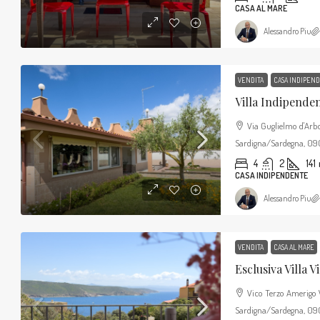
CASA AL MARE
Alessandro Piu
VENDITA
CASA INDIPEN
Via Guglielmo d'Arb
Sardigna/Sardegna, 090
4
2
141
CASA INDIPENDENTE
Alessandro Piu
VENDITA
CASA AL MARE
Vico Terzo Amerigo 
Sardigna/Sardegna, 0903