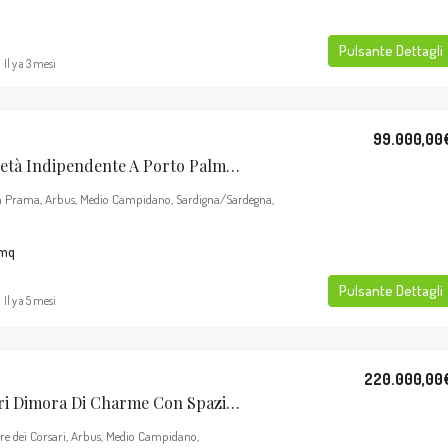
Pulsante Dettagli
Il y a 3 mesi
99.000,00
Esclusiva Proprietà Indipendente A Porto Palma, Arbus.
a Prama, Arbus, Medio Campidano, Sardigna/Sardegna,
mq
Pulsante Dettagli
Il y a 5 mesi
220.000,00
Torre Dei Corsari Dimora Di Charme Con Spazi Esterni
orre dei Corsari, Arbus, Medio Campidano,