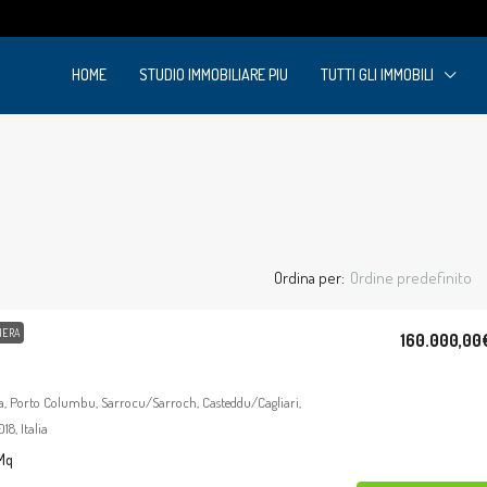
m
HOME
STUDIO IMMOBILIARE PIU
TUTTI GLI IMMOBILI
Ordina per:
Ordine predefinito
IERA
160.000,00
ta, Porto Columbu, Sarrocu/Sarroch, Casteddu/Cagliari,
8, Italia
Mq