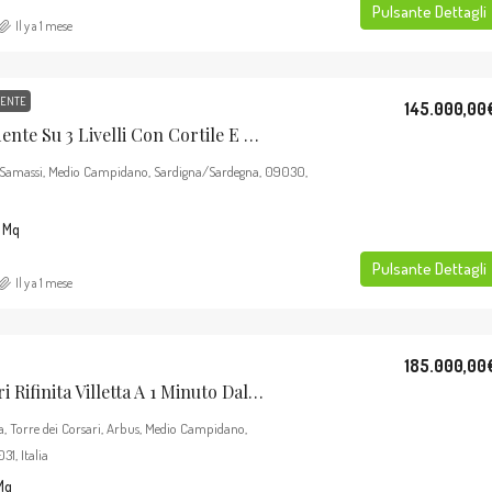
Pulsante Dettagli
Il y a 1 mese
DENTE
145.000,00
Stabile Indipendente Su 3 Livelli Con Cortile E Terrazzo – Samassi (Piazza Costituzione)
, Samassi, Medio Campidano, Sardigna/Sardegna, 09030,
Mq
Pulsante Dettagli
Il y a 1 mese
185.000,00
Torre Dei Corsari Rifinita Villetta A 1 Minuto Dalla Spiaggia.
a, Torre dei Corsari, Arbus, Medio Campidano,
1, Italia
Mq