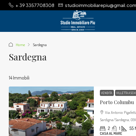
+ 39 3357708308
studioimmobiliarepiu@gmail.co
Home
Sardegna
Sardegna
14 Immobili
VENDITA
VILLETTA A SCH
Porto Columbu
Via Antonio Pigafet
Sardigna/Sardegna, 0901
2
1
55
CASA AL MARE