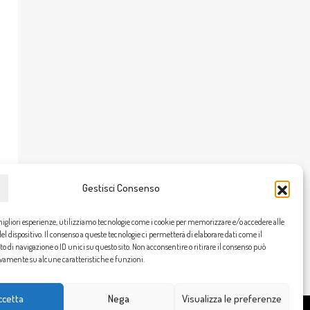
Gestisci Consenso
migliori esperienze, utilizziamo tecnologie come i cookie per memorizzare e/o accedere alle
l dispositivo. Il consenso a queste tecnologie ci permetterà di elaborare dati come il
di navigazione o ID unici su questo sito. Non acconsentire o ritirare il consenso può
ivamente su alcune caratteristiche e funzioni.
ccetta
Nega
Visualizza le preferenze