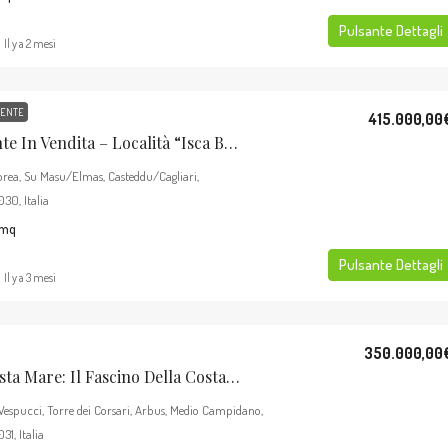
Pulsante Dettagli
Il y a 2 mesi
DENTE
415.000,00
Villa Indipendente In Vendita – Località “Isca Bois”
orea, Su Masu/Elmas, Casteddu/Cagliari,
30, Italia
mq
Pulsante Dettagli
Il y a 3 mesi
350.000,00
Esclusiva Villa Vista Mare: Il Fascino Della Costa Verde A Torre Dei Corsari
Vespucci, Torre dei Corsari, Arbus, Medio Campidano,
1, Italia