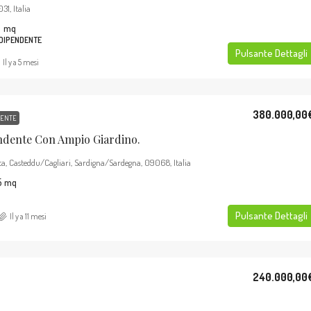
1, Italia
0
mq
NDIPENDENTE
Pulsante Dettagli
Il y a 5 mesi
380.000,00
DENTE
endente Con Ampio Giardino.
a, Casteddu/Cagliari, Sardigna/Sardegna, 09068, Italia
5
mq
Pulsante Dettagli
Il y a 11 mesi
240.000,00