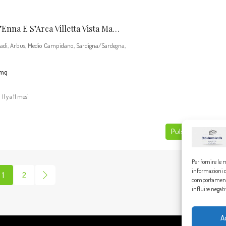
Arbus Località S’Enna E S’Arca Villetta Vista Mare.
tadi, Arbus, Medio Campidano, Sardigna/Sardegna,
mq
Il y a 11 mesi
Pulsante Dettagli
Per fornire le 
informazioni de
1
2
comportamento 
influire negat
A