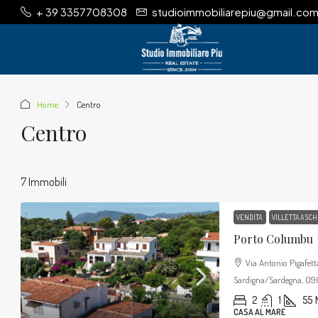
+ 39 3357708308
studioimmobiliarepiu@gmail.co
Home
Centro
Centro
7 Immobili
VENDITA
VILLETTA A SCH
Porto Columbu
Via Antonio Pigafet
Sardigna/Sardegna, 0901
2
1
55
CASA AL MARE