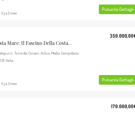
Pulsante Dettagli
Il y a 2 mesi
350.000,00
Esclusiva Villa Vista Mare: Il Fascino Della Costa Verde A Torre Dei Corsari
Vespucci, Torre dei Corsari, Arbus, Medio Campidano,
1, Italia
Pulsante Dettagli
Il y a 3 mesi
170.000,00