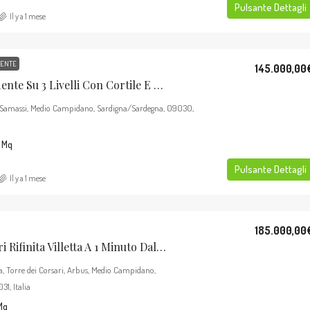
Pulsante Dettagli
Il y a 1 mese
DENTE
145.000,00
Stabile Indipendente Su 3 Livelli Con Cortile E Terrazzo – Samassi (Piazza Costituzione)
, Samassi, Medio Campidano, Sardigna/Sardegna, 09030,
Mq
Pulsante Dettagli
Il y a 1 mese
185.000,00
Torre Dei Corsari Rifinita Villetta A 1 Minuto Dalla Spiaggia.
a, Torre dei Corsari, Arbus, Medio Campidano,
1, Italia
Mq