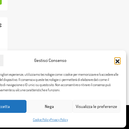
€
Gestisci Consenso
migliori esperienze, utilizziamo tecnologie come i cookie per memorizzare e/o accedere alle
l dispositivo. Il consenso a queste tecnologie ci permetterà di elaborare dati come il
di navigazione o ID unici su questo sito. Non acconsentire o ritirare il consenso può
ivamente su alcune caratteristiche e funzioni.
ccetta
Nega
Visualizza le preferenze
Cookie Policy
Privacy Policy
Cookie Policy
Privacy Policy