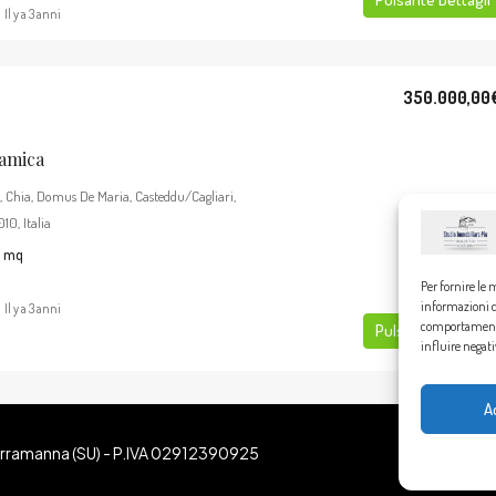
Il y a 3 anni
350.000,00
ramica
, Chia, Domus De Maria, Casteddu/Cagliari,
0, Italia
mq
Per fornire le 
informazioni de
Il y a 3 anni
comportamento 
Pulsante Dettagli
influire negat
A
Serramanna (SU) - P.IVA 02912390925